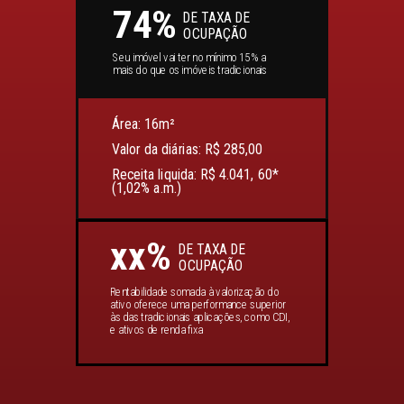
74%
DE TAXA DE
OCUPAÇÃO
Seu imóvel vai ter no mínimo 15% a
mais do que os imóveis tradicionais
Área: 16m²
Valor da diárias: R$ 285,00
Receita liquida: R$ 4.041, 60*
(1,02% a.m.)
xx%
DE TAXA DE
OCUPAÇÃO
Rentabilidade somada à valorização do
ativo oferece uma performance superior
às das tradicionais aplicações, como CDI,
e ativos de renda fixa