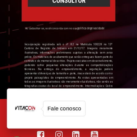
CONSULTOR
política de privacidade
Ao cadastrar-se, você concorda com nossa
Incorporação registrada sob o nº R.2 na Matrícula 100228 no 13º
Cartório de Registro de Imóveis em 21/12/17. Imagens meramente
ilustrativas, informações preliminares sujeitas a alteração sem aviso
prévio. Os materiais de acabamento que serão entregues fazem parte do
contrato e do memorial descritivo. Projeto executivo em desenvolvimento,
podendo sofrer pequenas alterações durante as compatibilizações
técnicas. Na entrega do empreendimento, a vegetação poderá
apresentar diferenças de tamanho e porte, mas estará de acordo com o
projeto paisagístico do empreendimento. As vistas apresentadas em
todas as imagens ilustrativas são meramente elucidativas, não sendo as
fotografias exatas do local do empreendimento. Intermediações: Cedro
Branco Vendas LTDA – Rua Gomes de Carvalho 1108 – 18º andar – Vila
Olimpia, São Paulo/SP, CRECI SP 30064J.
Fale conosco